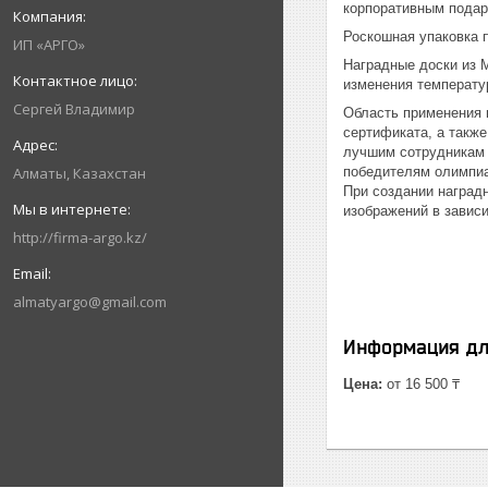
корпоративным подарк
Роскошная упаковка 
ИП «АРГО»
Наградные доски из М
изменения температу
Сергей Владимир
Область применения 
сертификата, а также
лучшим сотрудникам 
Алматы, Казахстан
победителям олимпиа
При создании наград
изображений в зависи
http://firma-argo.kz/
almatyargo@gmail.com
Информация дл
Цена:
от 16 500 ₸