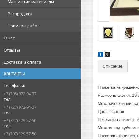
Магнитные материалы
Распродажа
Примеры работ
О нас
Отзывы
Доставка и оплата
Описание
КОНТАКТЫ
Плакетка из крашенн
+7 (708) 972-94-37
Размер плакетки: 19,
тел
Металический шильд -
+7 (727) 972-94-37
Цвет - каштан
тел.
Покрытие плакетки-
+7 (727) 329-57-50
тел.
Металл под сублимац
+7 (707) 329-57-50
Плакетки стали неот