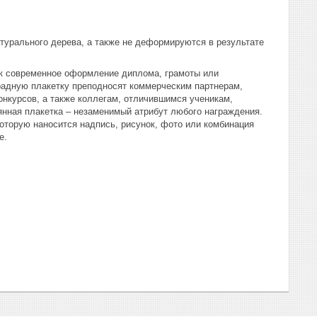
атурального дерева, а также не деформируются в результате
ак современное оформление диплома, грамоты или
градную плакетку преподносят коммерческим партнерам,
нкурсов, а также коллегам, отличившимся ученикам,
янная плакетка – незаменимый атрибут любого награждения.
оторую наносится надпись, рисунок, фото или комбинация
е.