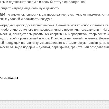
ом и подчеркнет заслуги и особый статус ее владельца.
придаст награде еще большую ценность.
ДФ не имеют склонности к растрескиванию, в отличие от плакеток из н
рных условий и влажности воздуха.
наградных досок достаточно широка. Плакетка может использоваться к
 любого иного личного или корпоративного вручения, поздравления. На
месяца, победителям различных спортивных мероприятий, творческих ко
д, лотерей и розыгрышей призов. И это еще не полный перечень. Дерев
ной продукции на плакетку устанавливают металлическую пластину, на к
мости от вида подарка – диплом, сертификат, грамота или поздравлени
я заказа