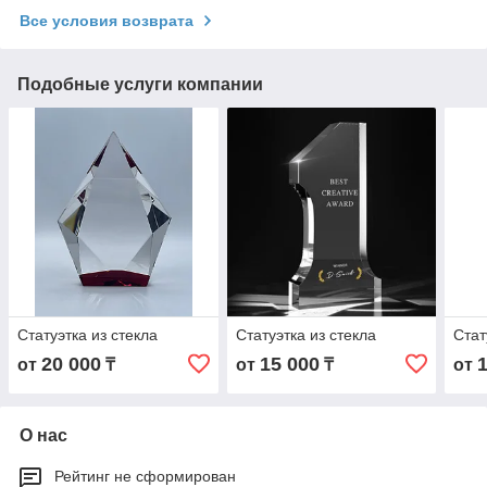
Все условия возврата
Подобные услуги компании
Статуэтка из стекла
Статуэтка из стекла
Стат
20 000
15 000
от
₸
от
₸
от
О нас
Рейтинг не сформирован