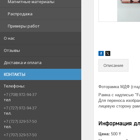
Магнитные материалы
Распродажа
Примеры работ
О нас
Отзывы
Доставка и оплата
Описание
КОНТАКТЫ
Фоторамка МДФ (глад
+7 (708) 972-94-37
Рамка с надписью "Fa
тел
Для переноса изобра
лицевую сторону рам
+7 (727) 972-94-37
тел.
+7 (727) 329-57-50
Информация дл
тел.
Цена:
500 ₸
+7 (707) 329-57-50