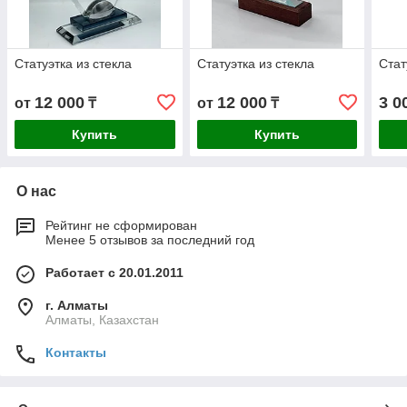
Статуэтка из стекла
Статуэтка из стекла
Стат
12 000
12 000
3 0
от
₸
от
₸
Купить
Купить
О нас
Рейтинг не сформирован
Менее 5 отзывов за последний год
Работает с 20.01.2011
г. Алматы
Алматы, Казахстан
Контакты