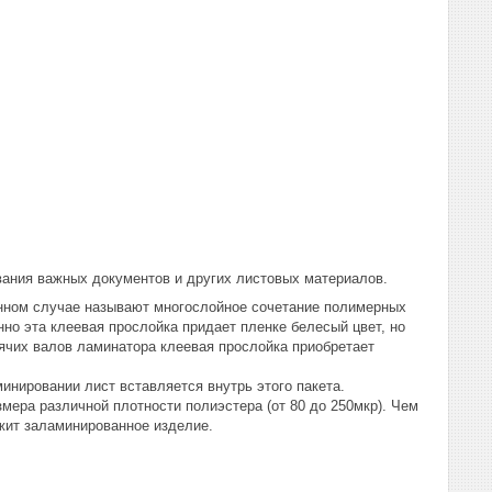
вания важных документов и других листовых материалов.
анном случае называют многослойное сочетание полимерных
но эта клеевая прослойка придает пленке белесый цвет, но
орячих валов ламинатора клеевая прослойка приобретает
инировании лист вставляется внутрь этого пакета.
змера различной плотности полиэстера (от 80 до 250мкр). Чем
жит заламинированное изделие.