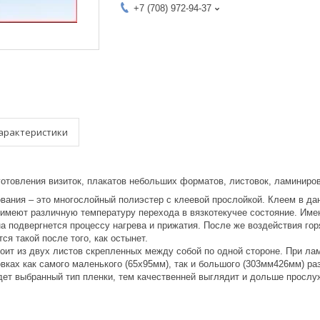
+7 (708) 972-94-37
арактеристики
готовления визиток, плакатов небольших форматов, листовок, ламиниро
вания – это многослойный полиэстер с клеевой прослойкой. Клеем в д
имеют различную температуру перехода в вязкотекучее состояние. Имен
она подвергнется процессу нагрева и прижатия. После же воздействия г
ся такой после того, как остынет.
оит из двух листов скрепленных между собой по одной стороне. При лам
вках как самого маленького (65х95мм), так и большого (303мм426мм) ра
дет выбранный тип пленки, тем качественней выглядит и дольше прослу