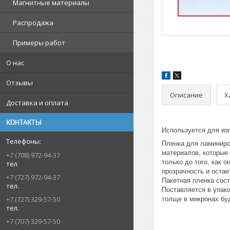
Магнитные материалы
Распродажа
Примеры работ
О нас
Отзывы
Описание
Х
Доставка и оплата
КОНТАКТЫ
Используется для из
Пленка для ламиниро
материалов, которые 
+7 (708) 972-94-37
только до того, как 
тел
прозрачность и остает
+7 (727) 972-94-37
Пакетная пленка сост
тел.
Поставляется в упако
+7 (727) 329-57-50
толще в микронах бу
тел.
+7 (707) 329-57-50