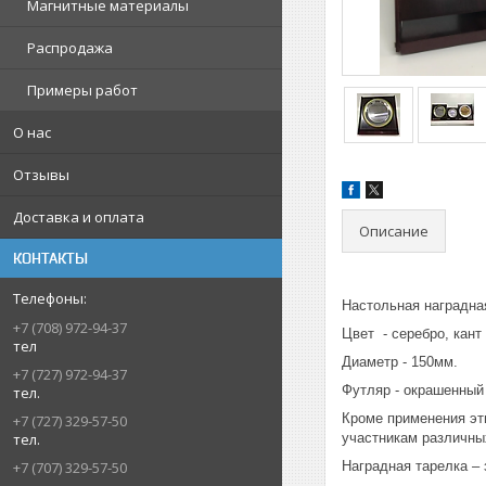
Магнитные материалы
Распродажа
Примеры работ
О нас
Отзывы
Доставка и оплата
Описание
КОНТАКТЫ
Настольная наградн
+7 (708) 972-94-37
Цвет - серебро, кант 
тел
Диаметр - 150мм.
+7 (727) 972-94-37
Футляр - окрашенны
тел.
Кроме применения эти
+7 (727) 329-57-50
тел.
участникам различны
Наградная тарелка –
+7 (707) 329-57-50