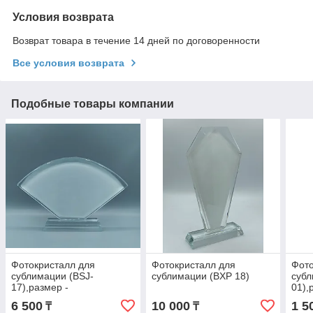
Условия возврата
Возврат товара в течение 14 дней по договоренности
Все условия возврата
Подобные товары компании
Фотокристалл для
Фотокристалл для
Фото
сублимации (BSJ-
сублимации (BXP 18)
субл
17),размер -
01),
225*128*18мм
6 500
10 000
1 5
₸
₸