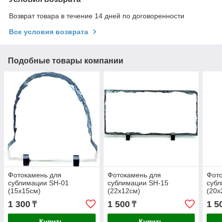
Возврат товара в течение 14 дней по договоренности
Все условия возврата
Подобные товары компании
Фотокамень для
Фотокамень для
Фот
сублимации SH-01
сублимации SH-15
субл
(15х15см)
(22х12см)
(20х
1 300
1 500
1 5
₸
₸
Купить
Купить