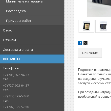
Магнитные материалы
Распродажа
Примеры работ
О нас
Отзывы
Доставка и оплата
Описание
КОНТАКТЫ
Подложки из ламинир
Плакетки получили ш
+7 (708) 972-94-37
тел
награждения лучших 
заслуги и особый ста
+7 (727) 972-94-37
тел.
При создании наград
+7 (727) 329-57-50
изображений в зависи
тел.
+7 (707) 329-57-50