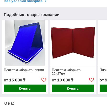
Все условия возврата
Подобные товары компании
Плакетка «бархат» синяя
Плакетка «бархат»
Плак
22х27см
15 000
10 000
от
₸
от
₸
от
Купить
Купить
О нас