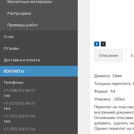
Магнитные материалы
Распродажа
Примеры работ
О нас
Отзывы
Описание
Х
Доставка и оплата
КОНТАКТЫ
Диаметр: 14мм
Толщина переплета: 
+7 (708) 972-94-37
Формат: А4
тел
Упаковка - 100шт.
+7 (727) 972-94-37
Переплет на пластик
тел.
внутренней документа
+7 (727) 329-57-50
Основными плюсами д
тел.
добавить, удалить не
Однако переплет на 
+7 (707) 329-57-50