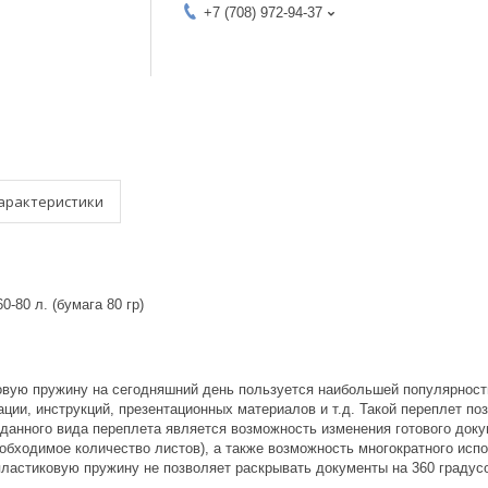
+7 (708) 972-94-37
арактеристики
60-80
л. (бумага 80 гр)
овую пружину на сегодняшний день пользуется наибольшей популярност
ции, инструкций, презентационных материалов и т.д. Такой переплет по
анного вида переплета является возможность изменения готового доку
обходимое количество листов), а также возможность многократного исп
пластиковую пружину не позволяет раскрывать документы на 360 градус