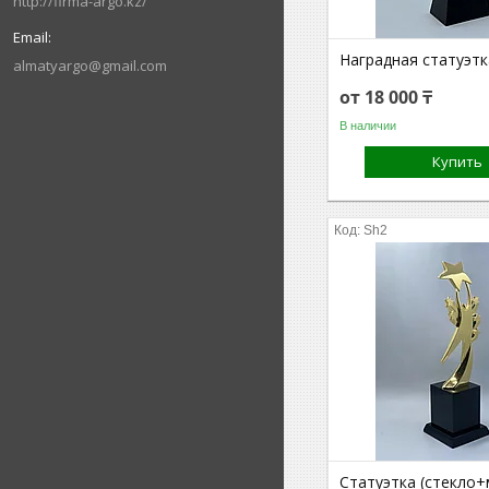
http://firma-argo.kz/
Наградная статуэтк
almatyargo@gmail.com
от 18 000 ₸
В наличии
Купить
Sh2
Статуэтка (стекло+