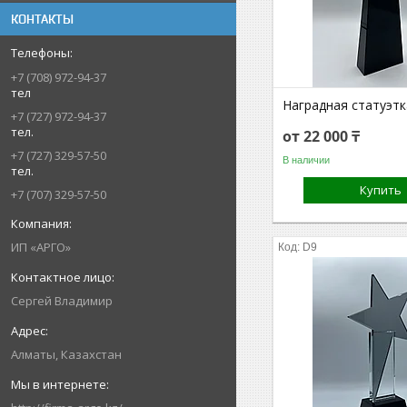
КОНТАКТЫ
+7 (708) 972-94-37
тел
Наградная статуэтк
+7 (727) 972-94-37
тел.
от 22 000 ₸
+7 (727) 329-57-50
В наличии
тел.
Купить
+7 (707) 329-57-50
ИП «АРГО»
D9
Сергей Владимир
Алматы, Казахстан