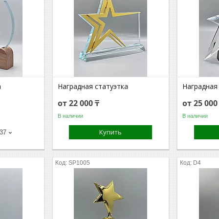
а
Наградная статуэтка
Наградная
от 22 000 ₸
от 25 000
В наличии
В наличии
Купить
-37
SP1005
D4