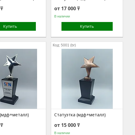
 ₸
от 17 000 ₸
В наличии
Купить
Купить
5001 (br)
 (мдф+металл)
Статуэтка (мдф+металл)
 ₸
от 15 000 ₸
В наличии